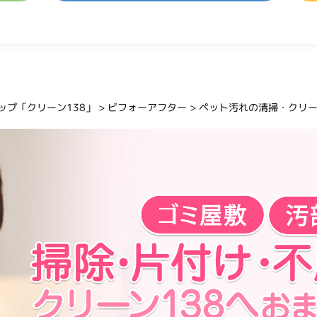
プ「クリーン138」
>
ビフォーアフター
>
ペット汚れの清掃・クリ